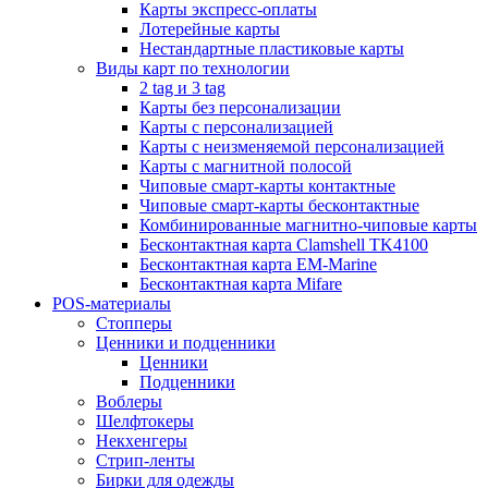
Карты экспресс-оплаты
Лотерейные карты
Нестандартные пластиковые карты
Виды карт по технологии
2 tag и 3 tag
Карты без персонализации
Карты с персонализацией
Карты с неизменяемой персонализацией
Карты с магнитной полосой
Чиповые смарт-карты контактные
Чиповые смарт-карты бесконтактные
Комбинированные магнитно-чиповые карты
Бесконтактная карта Clamshell TK4100
Бесконтактная карта EM-Marine
Бесконтактная карта Mifare
POS-материалы
Стопперы
Ценники и подценники
Ценники
Подценники
Воблеры
Шелфтокеры
Некхенгеры
Стрип-ленты
Бирки для одежды