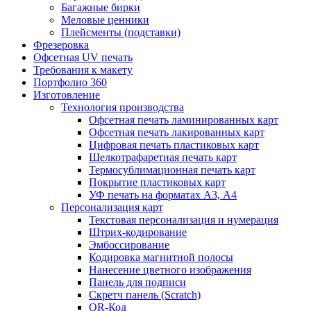
Багажные бирки
Меловые ценники
Плейсменты (подставки)
Фрезеровка
Офсетная UV печать
Требования к макету
Портфолио 360
Изготовление
Технология производства
Офсетная печать ламинированных карт
Офсетная печать лакированных карт
Цифровая печать пластиковых карт
Шелкотрафаретная печать карт
Термосублимационная печать карт
Покрытие пластиковых карт
УФ печать на форматах А3, А4
Персонализация карт
Текстовая персонализация и нумерация
Штрих-кодирование
Эмбоссирование
Кодировка магнитной полосы
Нанесение цветного изображения
Панель для подписи
Скретч панель (Scratch)
QR-Код