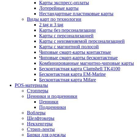
Карты экспресс-оплаты
Лотерейные карты
Нестандартные пластиковые карты
Виды карт по технологии
2 tag и 3 tag
Карты без персонализации
Карты с персонализацией
Карты с неизменяемой персонализацией
Карты с магнитной полосой
Чиповые смарт-карты контактные
Чиповые смарт-карты бесконтактные
Комбинированные магнитно-чиповые карты
Бесконтактная карта Clamshell TK4100
Бесконтактная карта EM-Marine
Бесконтактная карта Mifare
POS-материалы
Стопперы
Ценники и подценники
Ценники
Подценники
Воблеры
Шелфтокеры
Некхенгеры
Стрип-ленты
Бирки для одежды