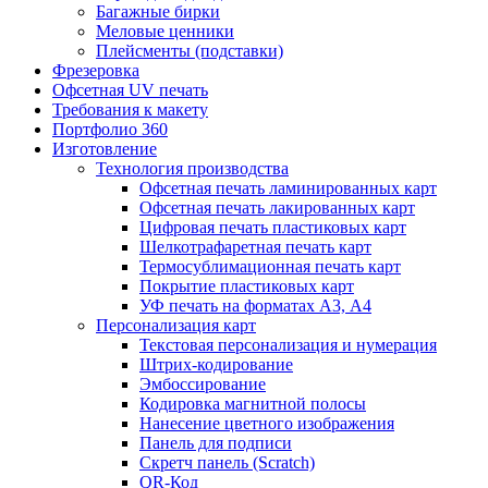
Багажные бирки
Меловые ценники
Плейсменты (подставки)
Фрезеровка
Офсетная UV печать
Требования к макету
Портфолио 360
Изготовление
Технология производства
Офсетная печать ламинированных карт
Офсетная печать лакированных карт
Цифровая печать пластиковых карт
Шелкотрафаретная печать карт
Термосублимационная печать карт
Покрытие пластиковых карт
УФ печать на форматах А3, А4
Персонализация карт
Текстовая персонализация и нумерация
Штрих-кодирование
Эмбоссирование
Кодировка магнитной полосы
Нанесение цветного изображения
Панель для подписи
Скретч панель (Scratch)
QR-Код