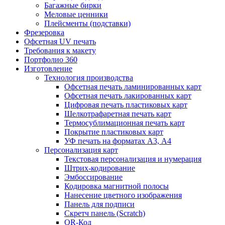
Багажные бирки
Меловые ценники
Плейсменты (подставки)
Фрезеровка
Офсетная UV печать
Требования к макету
Портфолио 360
Изготовление
Технология производства
Офсетная печать ламинированных карт
Офсетная печать лакированных карт
Цифровая печать пластиковых карт
Шелкотрафаретная печать карт
Термосублимационная печать карт
Покрытие пластиковых карт
УФ печать на форматах А3, А4
Персонализация карт
Текстовая персонализация и нумерация
Штрих-кодирование
Эмбоссирование
Кодировка магнитной полосы
Нанесение цветного изображения
Панель для подписи
Скретч панель (Scratch)
QR-Код