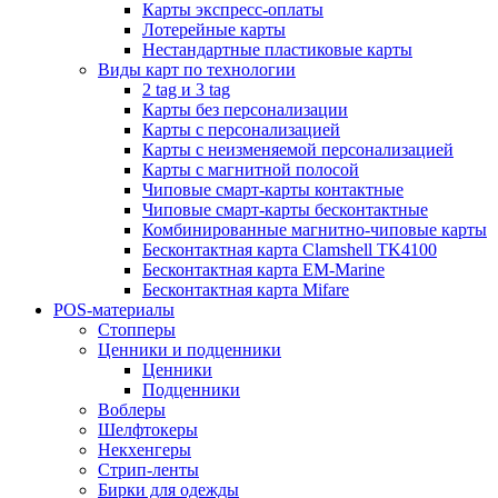
Карты экспресс-оплаты
Лотерейные карты
Нестандартные пластиковые карты
Виды карт по технологии
2 tag и 3 tag
Карты без персонализации
Карты с персонализацией
Карты с неизменяемой персонализацией
Карты с магнитной полосой
Чиповые смарт-карты контактные
Чиповые смарт-карты бесконтактные
Комбинированные магнитно-чиповые карты
Бесконтактная карта Clamshell TK4100
Бесконтактная карта EM-Marine
Бесконтактная карта Mifare
POS-материалы
Стопперы
Ценники и подценники
Ценники
Подценники
Воблеры
Шелфтокеры
Некхенгеры
Стрип-ленты
Бирки для одежды