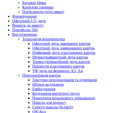
Багажні бірки
Крейдові цінники
Плейсменти (підставки)
Фрезерування
Офсетний UV друк
Вимоги до макету
Портфоліо 360
Виготовлення
Технологія виробництва
Офсетний друк лакованих карток
Офсетний друк ламінованих карток
Цифровий друк пластикових карток
Шовкотрафаретний друк карток
Термосублімаційний друк карток
Покриття пластикових карток
УФ друк на форматах А3, А4
Персоналізація карток
Текстова персоналізація та нумерація
Штрих-кодування
Ембосування
Кодування магнітної смуги
Нанесення кольорового зображення
Панель для підпису
Скретч панель (Scratch)
QR-Код