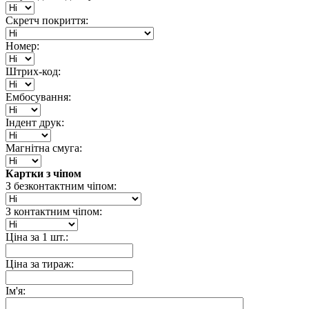
Скретч покриття:
Номер:
Штрих-код:
Ембосування:
Індент друк:
Магнітна смуга:
Картки з чіпом
З безконтактним чіпом:
З контактним чіпом:
Ціна за 1 шт.:
Ціна за тираж:
Ім'я: