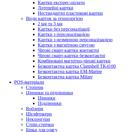
Картки експрес-оплати
Лотерейні картки
Нестандартні пластикові картки
Види карток за технологією
2 tag та 3 tag
Картки без персоналізації
Картки з персоналізацією
Картки з незмінною персоналізацією
Картки з магнітною смугою
Чіпові смарт-картки контактні
Чіпові смарт-картки безконтактні
Комбіновані магнітно-чіпові картки
Безконтактна картка Clamshell TK4100
Безконтактна картка EM-Marine
Безконтактна картка Mifare
POS-матеріали
Стопери
Цінники та підцінники
Цінники
Підцінники
Воблери
Шелфтокери
Некхенгери
Стріп-стрічки
Бірки для одягу