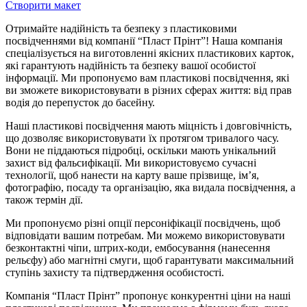
Створити макет
Отримайте надійність та безпеку з пластиковими
посвідченнями від компанії “Пласт Прінт”! Наша компанія
спеціалізується на виготовленні якісних пластикових карток,
які гарантують надійність та безпеку вашої особистої
інформації. Ми пропонуємо вам пластикові посвідчення, які
ви зможете використовувати в різних сферах життя: від прав
водія до перепусток до басейну.
Наші пластикові посвідчення мають міцність і довговічність,
що дозволяє використовувати їх протягом тривалого часу.
Вони не піддаються підробці, оскільки мають унікальний
захист від фальсифікації. Ми використовуємо сучасні
технології, щоб нанести на карту ваше прізвище, ім’я,
фотографію, посаду та організацію, яка видала посвідчення, а
також термін дії.
Ми пропонуємо різні опції персоніфікації посвідчень, щоб
відповідати вашим потребам. Ми можемо використовувати
безконтактні чіпи, штрих-коди, ембосування (нанесення
рельєфу) або магнітні смуги, щоб гарантувати максимальний
ступінь захисту та підтвердження особистості.
Компанія “Пласт Прінт” пропонує конкурентні ціни на наші