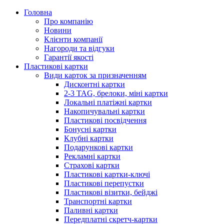
Головна
Про компанію
Новини
Клієнти компанії
Нагороди та відгуки
Гарантії якості
Пластикові картки
Види карток за призначенням
Дисконтні картки
2-3 TAG, брелоки, міні картки
Локальні платіжні картки
Накопичувальні картки
Пластикові посвідчення
Бонусні картки
Клубні картки
Подарункові картки
Рекламні картки
Страхові картки
Пластикові картки-ключі
Пластикові перепустки
Пластикові візитки, бейджі
Транспортні картки
Паливні картки
Передплатні скретч-картки