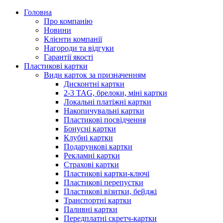
Головна
Про компанію
Новини
Клієнти компанії
Нагороди та відгуки
Гарантії якості
Пластикові картки
Види карток за призначенням
Дисконтні картки
2-3 TAG, брелоки, міні картки
Локальні платіжні картки
Накопичувальні картки
Пластикові посвідчення
Бонусні картки
Клубні картки
Подарункові картки
Рекламні картки
Страхові картки
Пластикові картки-ключі
Пластикові перепустки
Пластикові візитки, бейджі
Транспортні картки
Паливні картки
Передплатні скретч-картки