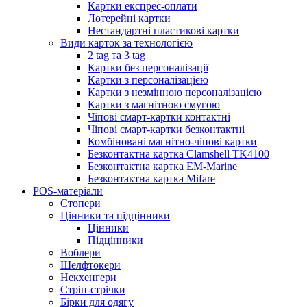
Картки експрес-оплати
Лотерейні картки
Нестандартні пластикові картки
Види карток за технологією
2 tag та 3 tag
Картки без персоналізації
Картки з персоналізацією
Картки з незмінною персоналізацією
Картки з магнітною смугою
Чіпові смарт-картки контактні
Чіпові смарт-картки безконтактні
Комбіновані магнітно-чіпові картки
Безконтактна картка Clamshell TK4100
Безконтактна картка EM-Marine
Безконтактна картка Mifare
POS-матеріали
Стопери
Цінники та підцінники
Цінники
Підцінники
Воблери
Шелфтокери
Некхенгери
Стріп-стрічки
Бірки для одягу