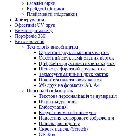
Багажні бірки
Крейдові цінники
Плейсменти (підставки)
Фрезерування
Офсетний UV друк
Вимоги до макету
Портфоліо 360
Виготовлення
Технологія виробництва
Офсетний друк лакованих карток
Офсетний друк ламінованих карток
Цифровий друк пластикових карток
Шовкотрафаретний друк карток
Термосублімаційний друк карток
Покриття пластикових карток
УФ друк на форматах А3, А4
Персоналізація карток
Текстова персоналізація та нумерація
Штрих-кодування
Ембосування
Кодування магнітної смуги
Нанесення кольорового зображення
Панель для підпису
Скретч панель (Scratch)
QR-Код