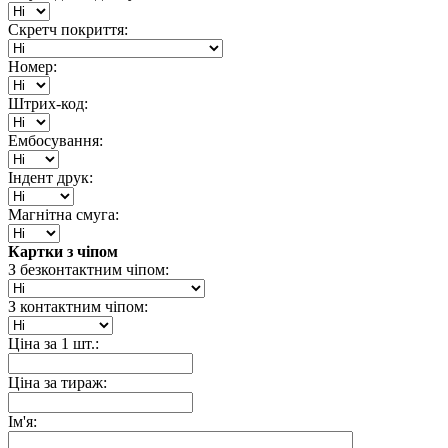
Скретч покриття:
Номер:
Штрих-код:
Ембосування:
Індент друк:
Магнітна смуга:
Картки з чіпом
З безконтактним чіпом:
З контактним чіпом:
Ціна за 1 шт.:
Ціна за тираж:
Ім'я: