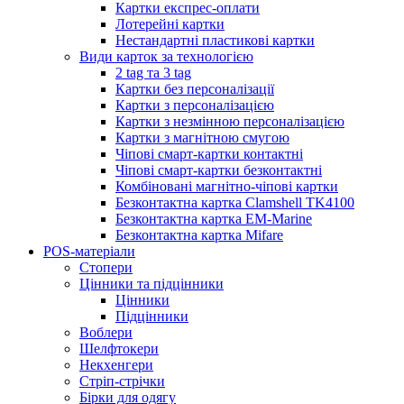
Картки експрес-оплати
Лотерейні картки
Нестандартні пластикові картки
Види карток за технологією
2 tag та 3 tag
Картки без персоналізації
Картки з персоналізацією
Картки з незмінною персоналізацією
Картки з магнітною смугою
Чіпові смарт-картки контактні
Чіпові смарт-картки безконтактні
Комбіновані магнітно-чіпові картки
Безконтактна картка Clamshell TK4100
Безконтактна картка EM-Marine
Безконтактна картка Mifare
POS-матеріали
Стопери
Цінники та підцінники
Цінники
Підцінники
Воблери
Шелфтокери
Некхенгери
Стріп-стрічки
Бірки для одягу