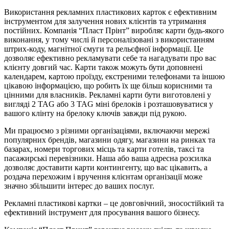
Використання рекламних пластикових карток є ефективним
інструментом для залучення нових клієнтів та утримання
постійних. Компанія “Пласт Прінт” виробляє карти будь-якого
виконання, у тому числі й персоналізовані з використанням
штрих-коду, магнітної смуги та рельєфної інформації. Це
дозволяє ефективно рекламувати себе та нагадувати про вас
клієнту довгий час. Карти також можуть бути доповнені
календарем, картою проїзду, екстреними телефонами та іншою
цікавою інформацією, що робить їх ще більш корисними та
цінними для власників. Рекламні карти бути виготовлені у
вигляді 2 TAG або 3 TAG міні брелоків і розташовуватися у
вашого клінту на брелоку ключів завжди під рукою.
Ми працюємо з різними організаціями, включаючи мережі
популярних брендів, магазини одягу, магазини на ринках та
базарах, номери торгових місць та карти готелів, таксі та
пасажирські перевізники. Наша або ваша адресна розсилка
дозволяє доставити карти контингенту, що вас цікавить, а
роздача перехожим і вручення клієнтам організації може
значно збільшити інтерес до ваших послуг.
Рекламні пластикові картки – це довговічний, зносостійкий та
ефективний інструмент для просування вашого бізнесу.