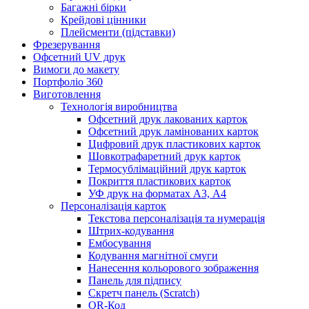
Багажні бірки
Крейдові цінники
Плейсменти (підставки)
Фрезерування
Офсетний UV друк
Вимоги до макету
Портфоліо 360
Виготовлення
Технологія виробництва
Офсетний друк лакованих карток
Офсетний друк ламінованих карток
Цифровий друк пластикових карток
Шовкотрафаретний друк карток
Термосублімаційний друк карток
Покриття пластикових карток
УФ друк на форматах А3, А4
Персоналізація карток
Текстова персоналізація та нумерація
Штрих-кодування
Ембосування
Кодування магнітної смуги
Нанесення кольорового зображення
Панель для підпису
Скретч панель (Scratch)
QR-Код