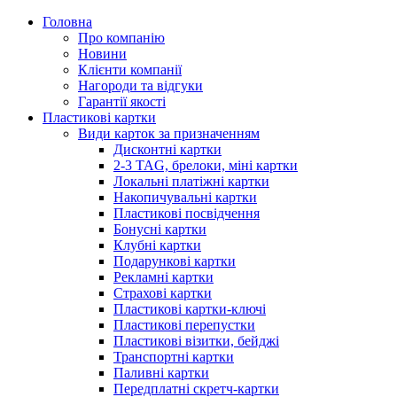
Головна
Про компанію
Новини
Клієнти компанії
Нагороди та відгуки
Гарантії якості
Пластикові картки
Види карток за призначенням
Дисконтні картки
2-3 TAG, брелоки, міні картки
Локальні платіжні картки
Накопичувальні картки
Пластикові посвідчення
Бонусні картки
Клубні картки
Подарункові картки
Рекламні картки
Страхові картки
Пластикові картки-ключі
Пластикові перепустки
Пластикові візитки, бейджі
Транспортні картки
Паливні картки
Передплатні скретч-картки